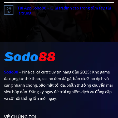
Tải App Sodo88 – Giải trí đỉnh cao trong tầm tay, tải
29
Th5
là trúng
Sodo88
– Nhà cái cá cược uy tín hàng đầu 2025! Kho game
đa dạng từ thể thao, casino đến đá gà, bắn cá. Giao dịch vô
cùng nhanh chóng, bảo mật tối đa, phần thưởng khuyến mãi
siêu hấp dẫn. Đăng ký ngay để trải nghiệm dịch vụ đẳng cấp
và cơ hội thắng lớn mỗi ngày!
VỀ CHÚNG TÔI