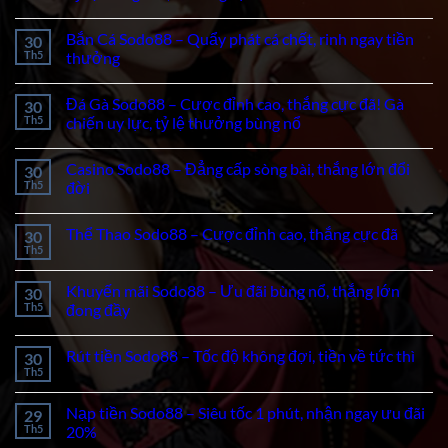
Bắn Cá Sodo88 – Quẩy phát cá chết, rinh ngay tiền
30
Th5
thưởng
Đá Gà Sodo88 – Cược đỉnh cao, thắng cực đã! Gà
30
Th5
chiến uy lực, tỷ lệ thưởng bùng nổ
Casino Sodo88 – Đẳng cấp sòng bài, thắng lớn đổi
30
Th5
đời
Thể Thao Sodo88 – Cược đỉnh cao, thắng cực đã
30
Th5
Khuyến mãi Sodo88 – Ưu đãi bùng nổ, thắng lớn
30
Th5
đong đầy
Rút tiền Sodo88 – Tốc độ không đợi, tiền về tức thì
30
Th5
Nạp tiền Sodo88 – Siêu tốc 1 phút, nhận ngay ưu đãi
29
Th5
20%