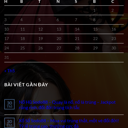
H
B
T
N
S
B
C
1
2
3
4
5
6
7
8
9
10
11
12
13
14
15
16
17
18
19
20
21
22
23
24
25
26
27
28
29
30
31
« Th5
BÀI VIẾT GẦN ĐÂY
Nổ Hũ Sodo88 – Quay là nổ, nổ là trúng – Jackpot
30
Th5
rủng rỉnh, đổi đời trong tích tắc
Xổ Số Sodo88 – Mua vui trúng thật, một vé đổi đời!
30
Th5
Tỷ lệ trúng cao, thưởng cực đã