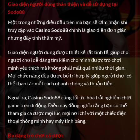
Giao diện người dùng thân thiện và dễ sử dụng tại
Sodo88
Một trong những điều đầu tiên mà bạn sẽ cảm nhận khi
truy cập vào
Casino Sodo88
chính là giao diện đơn giản
nhưng đầy tính thẩm mỹ.
Giao diện người dùng được thiết kế rất tinh tế, giúp cho
người chơi dễ dàng tìm kiếm cho mình được trò chơi
mình yêu thích mà không phải mất quá nhiều thời gian.
Mọi chức năng đều được bố trí hợp lý, giúp người chơi có
thể thao tác một cách nhanh chóng và thuận tiện.
Ngoài ra, Casino Sodo88 cũng tối ưu hóa trải nghiệm chơi
game trên di động. Điều này đồng nghĩa rằng bạn có thể
tham gia cá cược mọi lúc, mọi nơi chỉ với một chiếc điện
thoại thông minh hay máy tính bảng.
Đa dạng trò chơi cá cược