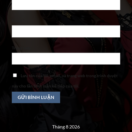
Email
*
Trang web
Lưu tên của tôi, email, và trang web trong trình duyệt
này cho lần bình luận kế tiếp của tôi.
Tháng 8 2026