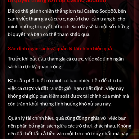
Để có thể giành chiến thắng lớn tại Casino Sodo88, bên
cạnh việc tham gia cá cược, người chơi cần trang bị cho
mình những bí quyết hữu ích. Sau đây sẽ là một số những
bí quyết mà bạn có thể tham khảo qua.
Xác định ngân sách và quản lý tài chính hiệu quả
Trước khi bắt đầu tham gia cá cược, việc xác định ngân
sách là cực kỳ quan trọng.
Bạn cần phải biết rõ mình có bao nhiêu tiền để chi cho
việc cá cược và đặt ra một giới hạn nhất định. Việc này
không chỉ giúp bạn kiểm soát được tài chính của mình mà
còn tránh khỏi những tình huống khó xử sau này.
Quản lý tài chính hiệu quả cũng đồng nghĩa với việc bạn
nên phân bổ ngân sách giữa các trò chơi khác nhau. Không
nên đặt hết tất cả tiền vào một trò chơi duy nhất mà hãy