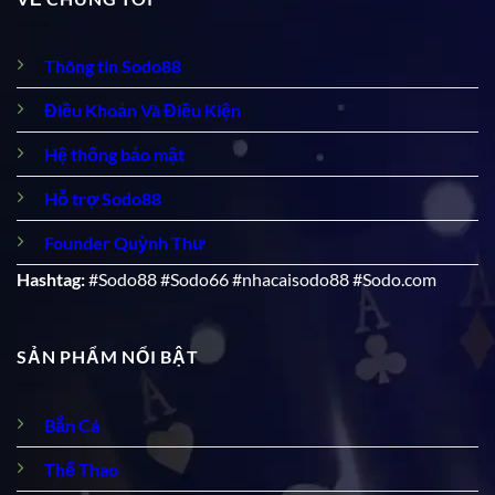
Thông tin Sodo88
Điều Khoản Và Điều Kiện
Hệ thống bảo mật
Hỗ trợ Sodo88
Founder Quỳnh Thư
Hashtag:
#Sodo88 #Sodo66 #nhacaisodo88 #Sodo.com
SẢN PHẨM NỔI BẬT
Bắn Cá
Thể Thao