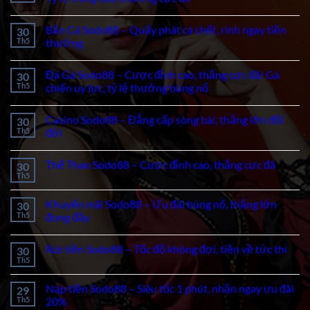
Bắn Cá Sodo88 – Quẩy phát cá chết, rinh ngay tiền
30
Th5
thưởng
Đá Gà Sodo88 – Cược đỉnh cao, thắng cực đã! Gà
30
Th5
chiến uy lực, tỷ lệ thưởng bùng nổ
Casino Sodo88 – Đẳng cấp sòng bài, thắng lớn đổi
30
Th5
đời
Thể Thao Sodo88 – Cược đỉnh cao, thắng cực đã
30
Th5
Khuyến mãi Sodo88 – Ưu đãi bùng nổ, thắng lớn
30
Th5
đong đầy
Rút tiền Sodo88 – Tốc độ không đợi, tiền về tức thì
30
Th5
Nạp tiền Sodo88 – Siêu tốc 1 phút, nhận ngay ưu đãi
29
Th5
20%